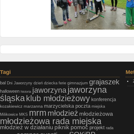
Tagi
Me
grajaszek
bal
gimnazjum
Dni Jaworzyny
dzień dziecka
ferie
jaworzyna
jaworzyna
halloween
historia
śląska
klub młodzieżowy
konferencja
marzycielska poczta
kozakiewicz
marzanna
miejska
mrm
młodzież
młodzieżowa
Milikowice
MKS
młodzieżowa rada miejska
młodzież w działaniu
piknik
pomoc
projekt
rada