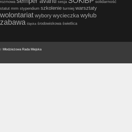
SOKiBP
semper avanti
solidarność
rozmowa
sesja
szkolenie
warsztaty
turniej
statut mrm
stypendium
wolontariat
wyłub
wycieczka
wybory
zabawa
środowiskowa
świetlica
śląska
↑
Młodzieżowa Rada Miejska