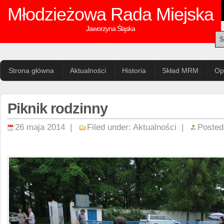
Młodzieżowa Rada Miejska
Jaworzyna Śląska
Strona główna
Aktualności
Historia
Skład MRM
Op
Piknik rodzinny
26 maja 2014 |
Filed under:
Aktualności
|
Posted