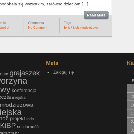
podobała się wszystkim, zarówno dzieciom […]
Read More
d in
Comments
Tags
lności
No Comment
ferie
\
klub młodzieżowy
Meta
Ka
grajaszek
Zaloguj się
sie
zjum
worzyna
P
owy
konferencja
oczta
miejska
młodzieżowa
1
iejska
1
moc
projekt
rada
2
KiBP
solidarność
3
arsztaty