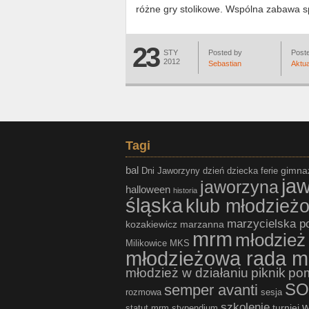
różne gry stolikowe. Wspólna zabawa s
23
STY
Posted by
Poste
2012
Sebastian
Aktua
Tagi
bal
gimna
Dni Jaworzyny
dzień dziecka
ferie
ja
jaworzyna
halloween
historia
śląska
klub młodzież
marzycielska p
kozakiewicz
marzanna
mrm
młodzież
Milikowice
MKS
młodzieżowa rada m
młodzież w działaniu
piknik
po
SO
semper avanti
rozmowa
sesja
szkolenie
w
turniej
statut mrm
stypendium