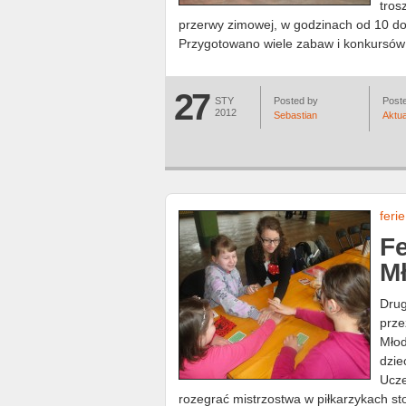
tros
przerwy zimowej, w godzinach od 10 do 
Przygotowano wiele zabaw i konkursów 
27
STY
Posted by
Poste
2012
Sebastian
Aktua
ferie
Fe
M
Drug
prze
Młod
dzie
Ucze
rozegrać mistrzostwa w piłkarzykach st