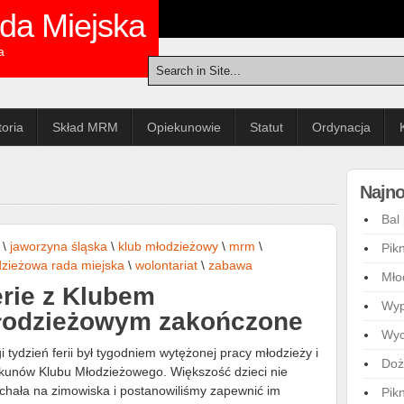
da Miejska
a
toria
Skład MRM
Opiekunowie
Statut
Ordynacja
Najno
Bal
\
jaworzyna śląska
\
klub młodzieżowy
\
mrm
\
Pik
zieżowa rada miejska
\
wolontariat
\
zabawa
Mło
rie z Klubem
Wyp
łodzieżowym zakończone
Wyc
i tydzień ferii był tygodniem wytężonej pracy młodzieży i
Doż
kunów Klubu Młodzieżowego. Większość dzieci nie
chała na zimowiska i postanowiliśmy zapewnić im
Pik