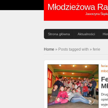
Młodzieżowa Ra
Jaworzyna Śląsk
Strona główna
Aktualności
His
Home
» Posts tagged with » ferie
ferie
młod
Fe
M
Drug
opie
wyje