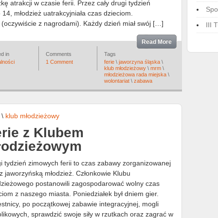
zkę atrakcji w czasie ferii. Przez cały drugi tydzień
Spo
14, młodzież uatrakcyjniała czas dzieciom.
(oczywiście z nagrodami). Każdy dzień miał swój […]
III
Read More
d in
Comments
Tags
lności
1 Comment
ferie
\
jaworzyna śląska
\
klub młodzieżowy
\
mrm
\
młodzieżowa rada miejska
\
wolontariat
\
zabawa
\
klub młodzieżowy
rie z Klubem
łodzieżowym
i tydzień zimowych ferii to czas zabawy zorganizowanej
z jaworzyńską młodzież. Członkowie Klubu
zieżowego postanowili zagospodarować wolny czas
ciom z naszego miasta. Poniedziałek był dniem gier.
stnicy, po początkowej zabawie integracyjnej, mogli
olikowych, sprawdzić swoje siły w rzutkach oraz zagrać w