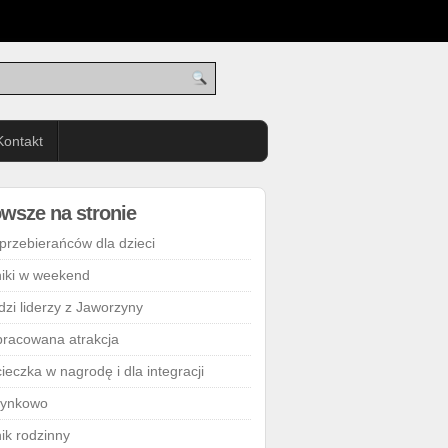
Kontakt
wsze na stronie
 przebierańców dla dzieci
niki w weekend
dzi liderzy z Jaworzyny
racowana atrakcja
ieczka w nagrodę i dla integracji
ynkowo
nik rodzinny