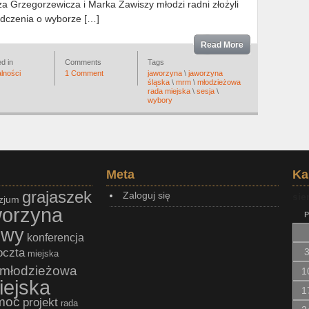
 Grzegorzewicza i Marka Zawiszy młodzi radni złożyli
adczenia o wyborze […]
Read More
d in
Comments
Tags
lności
1 Comment
jaworzyna
\
jaworzyna
śląska
\
mrm
\
młodzieżowa
rada miejska
\
sesja
\
wybory
Meta
Ka
grajaszek
Zaloguj się
sie
zjum
worzyna
P
owy
konferencja
oczta
miejska
młodzieżowa
1
iejska
1
moc
projekt
rada