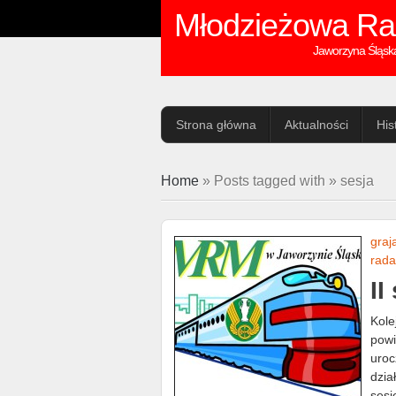
Młodzieżowa Ra
Jaworzyna Śląsk
Strona główna
Aktualności
His
Home
» Posts tagged with » sesja
graj
rada
II
Kole
powi
uroc
dzia
sesj