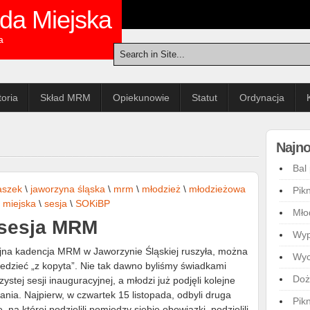
da Miejska
a
toria
Skład MRM
Opiekunowie
Statut
Ordynacja
Najno
Bal
aszek
\
jaworzyna śląska
\
mrm
\
młodzież
\
młodzieżowa
Pik
 miejska
\
sesja
\
SOKiBP
Mło
 sesja MRM
Wyp
jna kadencja MRM w Jaworzynie Śląskiej ruszyła, można
Wyc
edzieć „z kopyta”. Nie tak dawno byliśmy świadkami
Doż
zystej sesji inauguracyjnej, a młodzi już podjęli kolejne
łania. Najpierw, w czwartek 15 listopada, odbyli druga
Pik
ę, na której podzielili pomiędzy siebie obowiązki, podzielili