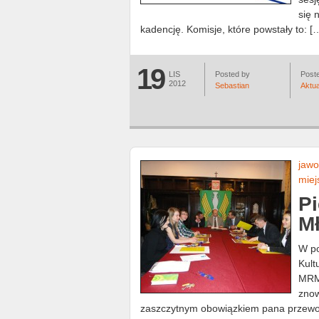
się 
kadencję. Komisje, które powstały to: [
19
LIS
Posted by
Poste
2012
Sebastian
Aktua
jawo
miej
Pi
Mł
W po
Kult
MRM 
znow
zaszczytnym obowiązkiem pana przewo