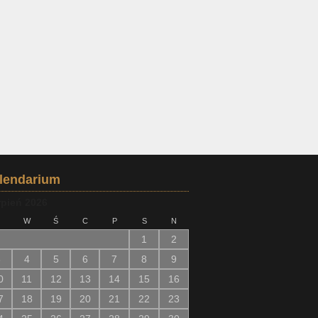
lendarium
rpień 2026
W
Ś
C
P
S
N
1
2
3
4
5
6
7
8
9
0
11
12
13
14
15
16
7
18
19
20
21
22
23