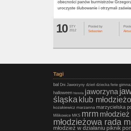
obecności panów burmistrzów Grzegorza
uroczyste ślubowanie i otrzymali zaświ
10
STY
Posted by
Poste
2012
Sebastian
Aktua
Tagi
bal
gimna
Dni Jaworzyny
dzień dziecka
ferie
ja
jaworzyna
halloween
historia
śląska
klub młodzież
marzycielska p
kozakiewicz
marzanna
mrm
młodzież
Milikowice
MKS
młodzieżowa rada m
młodzież w działaniu
piknik
po