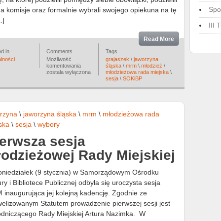
Spo
na komisje oraz formalnie wybrali swojego opiekuna na tę
…]
III
Read More
d in
Comments
Tags
lności
Możliwość
grajaszek
\
jaworzyna
II
komentowania
śląska
\
mrm
\
młodzież
\
sesja
została wyłączona
młodzieżowa rada miejska
\
MRM
sesja
\
SOKiBP
rzyna
\
jaworzyna śląska
\
mrm
\
młodzieżowa rada
ska
\
sesja
\
wybory
erwsza sesja
odzieżowej Rady Miejskiej
niedziałek (9 stycznia) w Samorządowym Ośrodku
ury i Bibliotece Publicznej odbyła się uroczysta sesja
inaugurująca jej kolejną kadencję. Zgodnie ze
elizowanym Statutem prowadzenie pierwszej sesji jest
dniczącego Rady Miejskiej Artura Nazimka. W