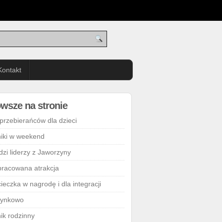
Kontakt
wsze na stronie
 przebierańców dla dzieci
niki w weekend
dzi liderzy z Jaworzyny
racowana atrakcja
ieczka w nagrodę i dla integracji
ynkowo
nik rodzinny