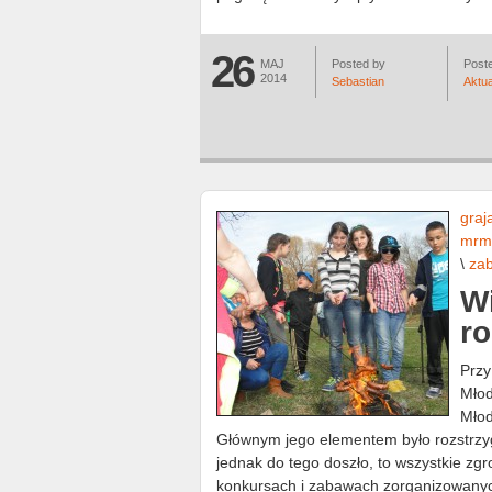
26
MAJ
Posted by
Poste
2014
Sebastian
Aktua
graj
mrm
\
za
Wi
ro
Przy
Młod
Młod
Głównym jego elementem było rozstrzy
jednak do tego doszło, to wszystkie zg
konkursach i zabawach zorganizowanych 