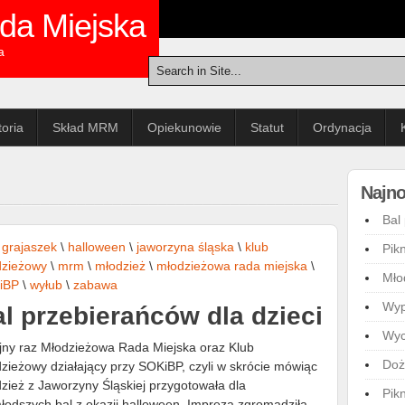
da Miejska
a
toria
Skład MRM
Opiekunowie
Statut
Ordynacja
Najno
Bal
\
grajaszek
\
halloween
\
jaworzyna śląska
\
klub
Pik
dzieżowy
\
mrm
\
młodzież
\
młodzieżowa rada miejska
\
Mło
iBP
\
wyłub
\
zabawa
Wyp
l przebierańców dla dzieci
Wyc
jny raz Młodzieżowa Rada Miejska oraz Klub
Doż
zieżowy działający przy SOKiBP, czyli w skrócie mówiąc
zież z Jaworzyny Śląskiej przygotowała dla
Pik
łodszych bal z okazji halloween. Impreza zgromadziła