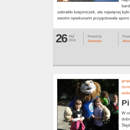
bard
zabrakło księżniczek, ale najwięcej był
swoimi opiekunami przygotowała sporo 
26
PAŹ
Posted by
Poste
2014
Sebastian
Aktua
graj
mrm
wolo
P
W os
dobr
Śląs