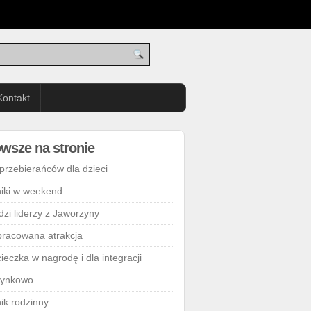
Kontakt
wsze na stronie
 przebierańców dla dzieci
niki w weekend
dzi liderzy z Jaworzyny
racowana atrakcja
ieczka w nagrodę i dla integracji
ynkowo
nik rodzinny