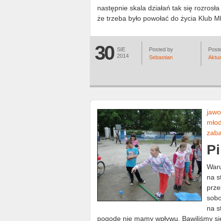
następnie skala działań tak się rozrosła 
że trzeba było powołać do życia Klub M
30
SIE
Posted by
Poste
2014
Sebastian
Aktua
jawo
młod
zab
Pi
Waru
na s
prze
sobo
na s
pogodę nie mamy wpływu. Bawiliśmy się