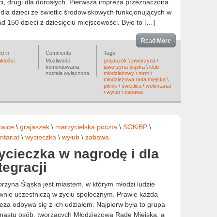
ci, drugi dla dorosłych. Pierwsza impreza przeznaczona
 dla dzieci ze świetlic środowiskowych funkcjonujących w
d 150 dzieci z dziesięciu miejscowości. Było to […]
Read More
d in
Comments
Tags
lności
Możliwość
grajaszek
\
jaworzyna
\
Pikniki
komentowania
jaworzyna śląska
\
klub
w
została wyłączona
młodzieżowy
\
mrm
\
weekend
młodzieżowa rada miejska
\
piknik
\
świetlica
\
wolontariat
\
wyłub
\
zabawa
wice
\
grajaszek
\
marzycielska poczta
\
SOKiBP
\
ntariat
\
wycieczka
\
wyłub
\
zabawa
cieczka w nagrodę i dla
tegracji
rzyna Śląska jest miastem, w którym młodzi ludzie
wnie uczestniczą w życiu społecznym. Prawie każda
eza odbywa się z ich udziałem. Najpierw była to grupa
unastu osób, tworzących Młodzieżową Radę Miejską, a