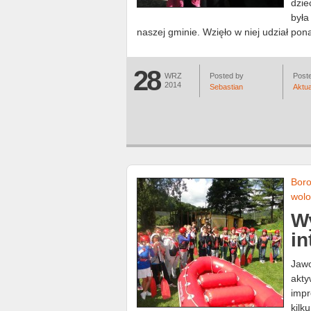
dzie
była
naszej gminie. Wzięło w niej udział pona
28
WRZ
Posted by
Poste
2014
Sebastian
Aktua
Boro
wolo
Wy
in
Jawo
akty
impr
kilk