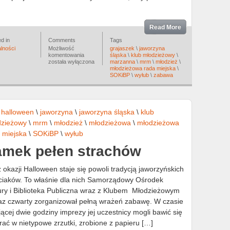
Read More
d in
Comments
Tags
lności
Możliwość
grajaszek
\
jaworzyna
Wiosna
komentowania
śląska
\
klub młodzieżowy
\
oficjalnie
została wyłączona
marzanna
\
mrm
\
młodzież
\
rozpoczęta!!!
młodzieżowa rada miejska
\
SOKiBP
\
wyłub
\
zabawa
\
halloween
\
jaworzyna
\
jaworzyna śląska
\
klub
dzieżowy
\
mrm
\
młodzież
\
młodzieżowa
\
młodzieżowa
 miejska
\
SOKiBP
\
wyłub
amek pełen strachów
z okazji Halloween staje się powoli tradycją jaworzyńskich
ciaków. To właśnie dla nich Samorządowy Ośrodek
ury i Biblioteka Publiczna wraz z Klubem Młodzieżowym
az czwarty zorganizował pełną wrażeń zabawę. W czasie
jącej dwie godziny imprezy jej uczestnicy mogli bawić się
rać w nietypowe zrzutki, zrobione z papieru […]