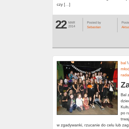
czy […]
22
MAR
Posted by
Poste
2014
Sebastian
Aktua
bal
mło
rada
Z
Bal 
dzie
Kult
po r
trwa
w zgadywanki, rzucanie do celu lub zag