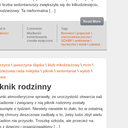
i liczba wolontariuszy zwiększyła się do kilkudziesięciu,
łodzieżowy. Ta nieformalna […]
Read More
d in
Comments
Tags
lności
Możliwość
Borowice
\
grajaszek
\
Wycieczka
komentowania
marzycielska poczta
\
w
została wyłączona
SOKiBP
\
wolontariat
\
nagrodę
wycieczka
\
wyłub
\
zabawa
i
dla
integracji
rzyna
\
jaworzyna śląska
\
klub młodzieżowy
\
mrm
\
zieżowa rada miejska
\
piknik
\
wolontariat
\
wyłub
\
awa
knik rodzinny
nki atmosferyczne sprawiły, że uroczystość otwarcia sali
tadionie i związany z nią piknik rodzinny zostały
sunięte o tydzień. Niestety niewiele to dało, bo w ostatnią
tę chmury deszczowe zadbały o to, żeby ludzi zbyt wielu
tadion nie przyszło. Troszkę szkoda, ale przecież na
 z dziećmi i organizowaliśmy […]