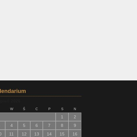
lendarium
rpień 2026
W
Ś
C
P
S
N
1
2
3
4
5
6
7
8
9
0
11
12
13
14
15
16