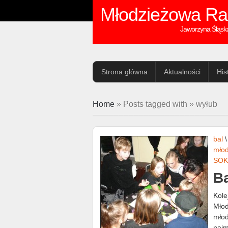
Młodzieżowa Ra
Jaworzyna Śląsk
Strona główna
Aktualności
His
Home
» Posts tagged with » wyłub
bal
mło
SOK
Ba
Kole
Młod
młod
najm