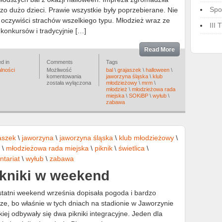
Spo
zo dużo dzieci. Prawie wszystkie były poprzebierane. Nie
o oczywiści strachów wszelkiego typu. Młodzież wraz ze
III
konkursów i tradycyjnie […]
Read More
d in
Comments
Tags
lności
Możliwość
bal
\
grajaszek
\
halloween
\
Bal
komentowania
jaworzyna śląska
\
klub
przebierańców
została wyłączona
młodzieżowy
\
mrm
\
dla
młodzież
\
młodzieżowa rada
dzieci
miejska
\
SOKiBP
\
wyłub
\
zabawa
aszek
\
jaworzyna
\
jaworzyna śląska
\
klub młodzieżowy
\
\
młodzieżowa rada miejska
\
piknik
\
świetlica
\
ntariat
\
wyłub
\
zabawa
ikniki w weekend
tatni weekend września dopisała pogoda i bardzo
ze, bo właśnie w tych dniach na stadionie w Jaworzynie
kiej odbywały się dwa pikniki integracyjne. Jeden dla