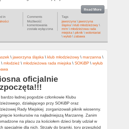
Read More
d in
Comments
Tags
lności
Możliwość
jaworzyna
\
jaworzyna
Piknik
komentowania
śląska
\
klub młodzieżowy
\
rodzinny
została wyłączona
mrm
\
młodzieżowa rada
miejska
\
piknik
\
wolontariat
\
wyłub
\
zabawa
aszek
\
jaworzyna śląska
\
klub młodzieżowy
\
marzanna
\
\
młodzież
\
młodzieżowa rada miejska
\
SOKiBP
\
wyłub
bawa
osna oficjalnie
zpoczęta!!!
 bardzo ładnej pogodzie członkowie Klubu
zieżowego, działającego przy SOKiBP oraz
zieżowej Rady Miejskiej zorganizowali piknik wiosenny.
gnięcie konkursów na najładniejszą Marzannę. Zanim
romadzone na placu za kościołem dzieci brały udział w
specjalnie dla nich. Strzały do bramki, tory przeszkód