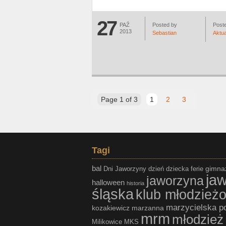
27
PAŹ
Posted by
Poste
2013
Sebastian
Aktua
Page 1 of 3
1
2
3
Tagi
bal
gimna
Dni Jaworzyny
dzień dziecka
ferie
ja
jaworzyna
halloween
historia
śląska
klub młodzież
marzycielska p
kozakiewicz
marzanna
mrm
młodzież
Milikowice
MKS